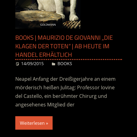
BOOKS | MAURIZIO DE GIOVANNI „DIE
KLAGEN DER TOTEN“ | AB HEUTE IM
HANDEL ERHÄLTLICH
14/09/2015
Desiree
BOOKS
Neapel Anfang der Dreißigerjahre an einem
mörderisch heißen Julitag: Professor Iovine
del Castello, ein berühmter Chirurg und
angesehenes Mitglied der
Weiterlesen