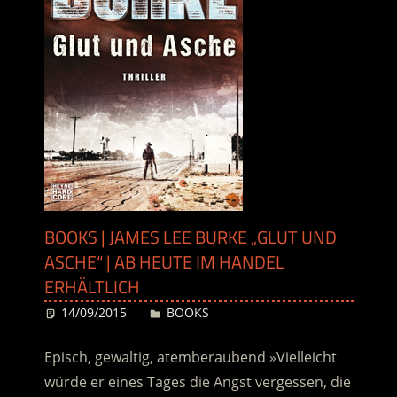
BOOKS | JAMES LEE BURKE „GLUT UND
ASCHE“ | AB HEUTE IM HANDEL
ERHÄLTLICH
14/09/2015
Desiree
BOOKS
Episch, gewaltig, atemberaubend »Vielleicht
würde er eines Tages die Angst vergessen, die