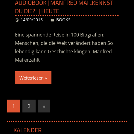
AUDIOBOOK | MANFRED MAI „KENNST
DU DIE?“ | HEUTE
14/09/2015
Desiree
BOOKS
Eine spannende Reise in 100 Biografien:
Menschen, die die Welt verändert haben So
lebendig kann Geschichte klingen: Manfred
Mai erzählt
Weiterlesen
Seitennummerierung
Nächste
1
2
»
Beiträge
der
Beiträge
KALENDER