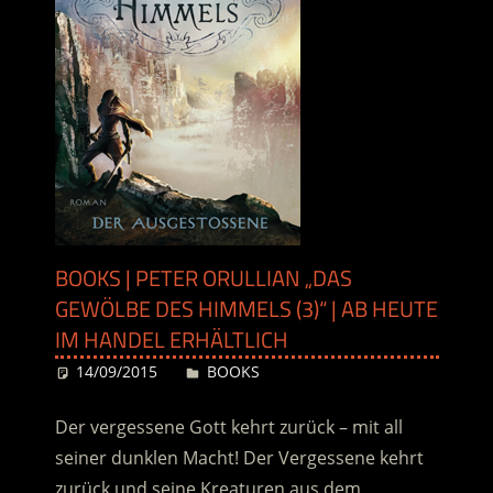
BOOKS | PETER ORULLIAN „DAS
GEWÖLBE DES HIMMELS (3)“ | AB HEUTE
IM HANDEL ERHÄLTLICH
14/09/2015
Desiree
BOOKS
Der vergessene Gott kehrt zurück – mit all
seiner dunklen Macht! Der Vergessene kehrt
zurück und seine Kreaturen aus dem