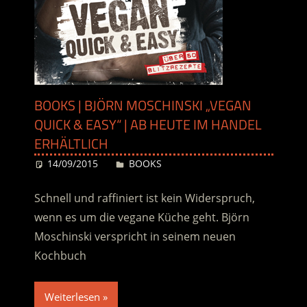
BOOKS | BJÖRN MOSCHINSKI „VEGAN
QUICK & EASY“ | AB HEUTE IM HANDEL
ERHÄLTLICH
14/09/2015
Desiree
BOOKS
Schnell und raffiniert ist kein Widerspruch,
wenn es um die vegane Küche geht. Björn
Moschinski verspricht in seinem neuen
Kochbuch
Weiterlesen