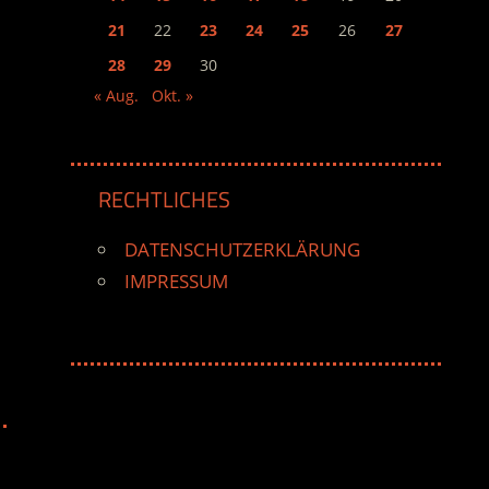
21
22
23
24
25
26
27
28
29
30
« Aug.
Okt. »
RECHTLICHES
DATENSCHUTZERKLÄRUNG
IMPRESSUM