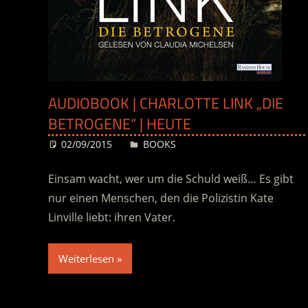
AUDIOBOOK | CHARLOTTE LINK „DIE
BETROGENE“ | HEUTE
02/09/2015
Desiree
BOOKS
Einsam wacht, wer um die Schuld weiß… Es gibt
nur einen Menschen, den die Polizistin Kate
Linville liebt: ihren Vater.
Weiterlesen