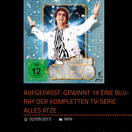
AUFGEPASST: GEWINNT 1X EINE BLU-
RAY DER KOMPLETTEN TV-SERIE
ALLES ATZE
02/09/2015
Desiree
WIN