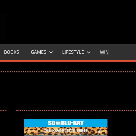
ENTERTAINMENT
BASE
–
BOOKS
GAMES
LIFESTYLE
WIN
LIFE
&
STYLE
MAGAZINE