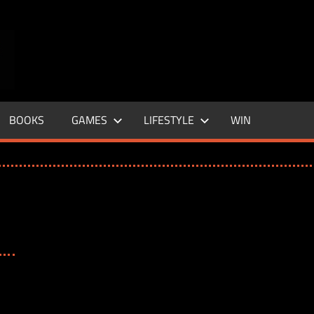
ENTERTAINMENT
BASE
–
BOOKS
GAMES
LIFESTYLE
WIN
LIFE
&
STYLE
MAGAZINE