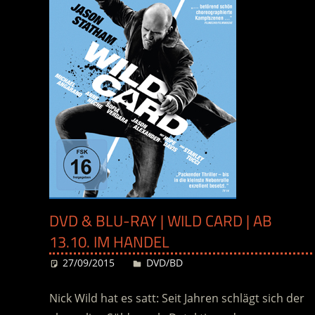
DVD & BLU-RAY | WILD CARD | AB
13.10. IM HANDEL
27/09/2015
Desiree
DVD/BD
Nick Wild hat es satt: Seit Jahren schlägt sich der