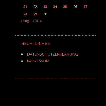
21
22
23
24
25
26
27
28
29
30
« Aug.
Okt. »
RECHTLICHES
DATENSCHUTZERKLÄRUNG
IMPRESSUM