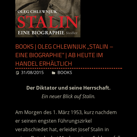
BOOKS | OLEG CHLEWNJUK „STALIN –
EINE BIOGRAPHIE“ | AB HEUTE IM
HANDEL ERHÄLTLICH
31/08/2015
Desiree
BOOKS
Der Diktator und seine Herrschaft.
Ein neuer Blick auf Stalin.
Am Morgen des 1. März 1953, kurz nachdem
er seinen engsten Führungszirkel
verabschiedet hat, erleidet Josef Stalin in