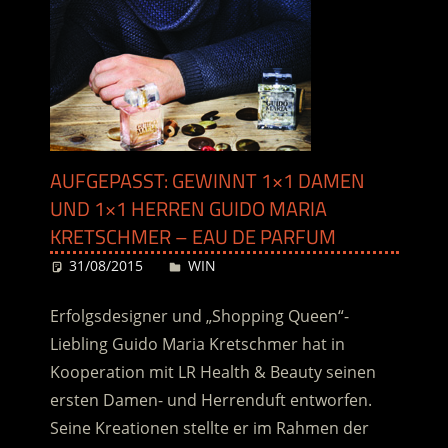
AUFGEPASST: GEWINNT 1×1 DAMEN
UND 1×1 HERREN GUIDO MARIA
KRETSCHMER – EAU DE PARFUM
31/08/2015
Desiree
WIN
Erfolgsdesigner und „Shopping Queen“-
Liebling Guido Maria Kretschmer hat in
Kooperation mit LR Health & Beauty seinen
ersten Damen- und Herrenduft entworfen.
Seine Kreationen stellte er im Rahmen der