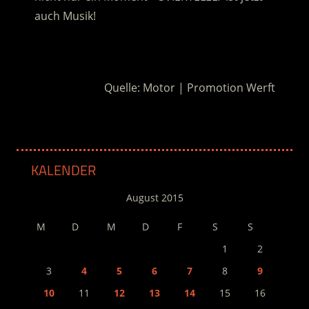
auch Musik!
.
Quelle: Motor | Promotion Werft
KALENDER
August 2015
M
D
M
D
F
S
S
1
2
3
4
5
6
7
8
9
10
11
12
13
14
15
16