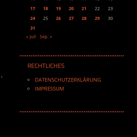
17
18
19
20
21
22
23
24
25
26
27
28
29
30
31
« Juli
Sep. »
RECHTLICHES
DATENSCHUTZERKLÄRUNG
IMPRESSUM
e