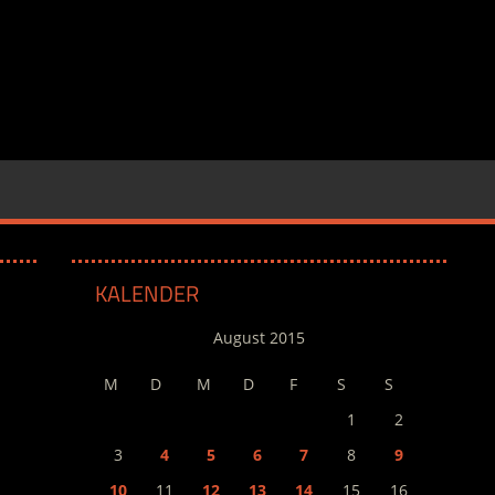
KALENDER
August 2015
M
D
M
D
F
S
S
1
2
3
4
5
6
7
8
9
10
11
12
13
14
15
16