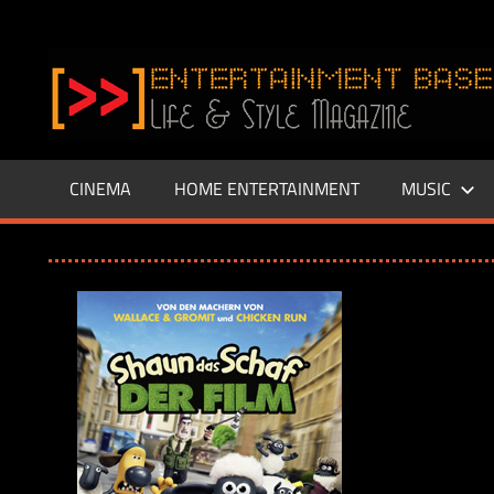
Zum
Inhalt
www.entertainment-
springen
Base.de
CINEMA
HOME ENTERTAINMENT
MUSIC