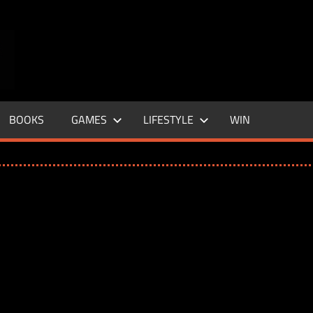
ENTERTAINMENT
BASE
–
BOOKS
GAMES
LIFESTYLE
WIN
LIFE
&
STYLE
MAGAZINE