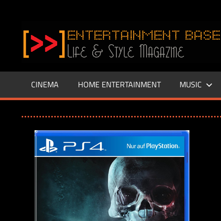
Zum
Inhalt
www.entertainment-
springen
Base.de
CINEMA
HOME ENTERTAINMENT
MUSIC