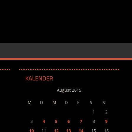
KALENDER
August 2015
M
D
M
D
F
S
S
1
2
3
4
5
6
7
8
9
10
11
12
13
14
15
16