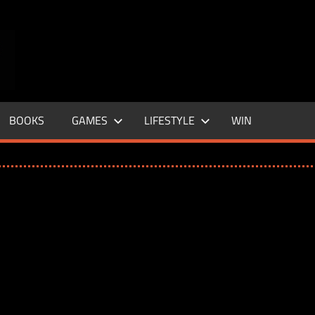
ENTERTAINMENT
BASE
–
BOOKS
GAMES
LIFESTYLE
WIN
LIFE
&
STYLE
MAGAZINE