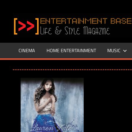
Zum
Inhalt
www.entertainment-
springen
Base.de
CINEMA
HOME ENTERTAINMENT
MUSIC