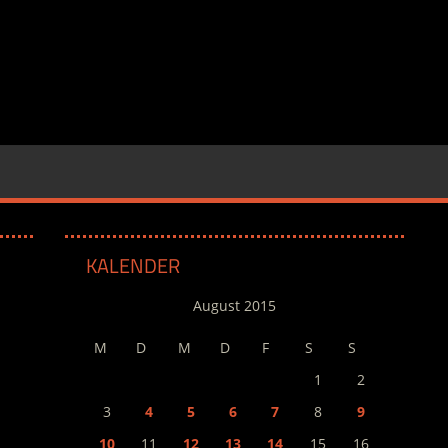
KALENDER
August 2015
M
D
M
D
F
S
S
1
2
3
4
5
6
7
8
9
10
11
12
13
14
15
16