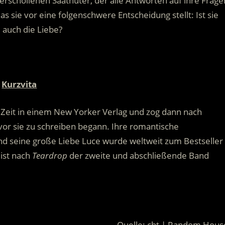
verschollenen Saathüter, der alle Antworten auf ihre Frage
 sie vor eine folgenschwere Entscheidung stellt: Ist sie
– auch die Liebe?
Kurzvita
e Zeit in einem New Yorker Verlag und zog dann nach
bevor sie zu schreiben begann. Ihre romantische
und seine große Liebe Luce wurde weltweit zum Bestseller
ist nach
Teardrop
der zweite und abschließende Band
Quelle: cbt | Random Hous