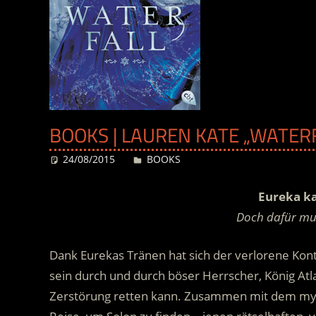
BOOKS | LAUREN KATE „WATERF
24/08/2015
Desiree
BOOKS
Eureka ka
Doch dafür muss
Dank Eurekas Tränen hat sich der verlorene Kon
sein durch und durch böser Herrscher, König Atlas
Zerstörung retten kann. Zusammen mit dem mys