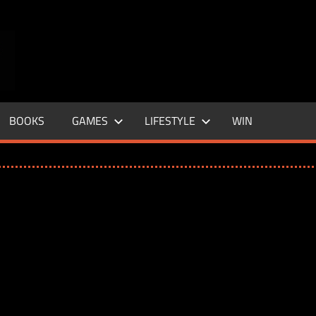
ENTERTAINMENT
BASE
–
BOOKS
GAMES
LIFESTYLE
WIN
LIFE
&
STYLE
MAGAZINE