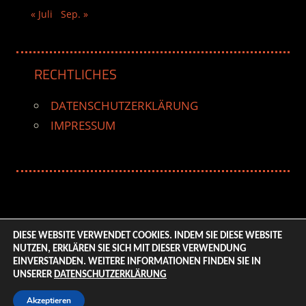
« Juli
Sep. »
RECHTLICHES
DATENSCHUTZERKLÄRUNG
IMPRESSUM
DIESE WEBSITE VERWENDET COOKIES. INDEM SIE DIESE WEBSITE
NUTZEN, ERKLÄREN SIE SICH MIT DIESER VERWENDUNG
© 2026 ENTERTAINMENT BASE – Life & Style Magazine.
EINVERSTANDEN. WEITERE INFORMATIONEN FINDEN SIE IN
All Rights Reserved. | Based on
WordPress-Theme:
UNSERER
DATENSCHUTZERKLÄRUNG
Tortuga von ThemeZee.
Akzeptieren