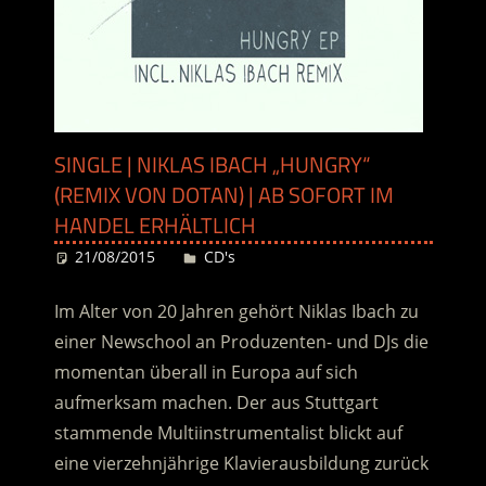
SINGLE | NIKLAS IBACH „HUNGRY“
(REMIX VON DOTAN) | AB SOFORT IM
HANDEL ERHÄLTLICH
21/08/2015
Desiree
CD's
Im Alter von 20 Jahren gehört Niklas Ibach zu
einer Newschool an Produzenten- und DJs die
momentan überall in Europa auf sich
aufmerksam machen. Der aus Stuttgart
stammende Multiinstrumentalist blickt auf
eine vierzehnjährige Klavierausbildung zurück