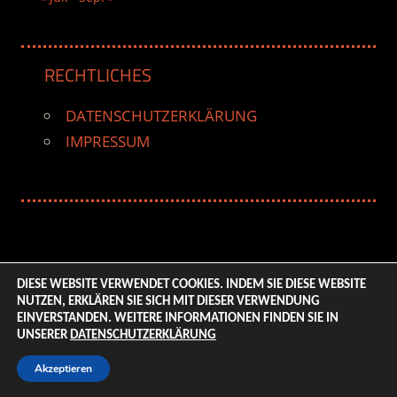
RECHTLICHES
DATENSCHUTZERKLÄRUNG
IMPRESSUM
DIESE WEBSITE VERWENDET COOKIES. INDEM SIE DIESE WEBSITE
NUTZEN, ERKLÄREN SIE SICH MIT DIESER VERWENDUNG
© 2026 ENTERTAINMENT BASE – Life & Style Magazine.
EINVERSTANDEN. WEITERE INFORMATIONEN FINDEN SIE IN
All Rights Reserved. | Based on
WordPress-Theme:
UNSERER
DATENSCHUTZERKLÄRUNG
Tortuga von ThemeZee.
Akzeptieren