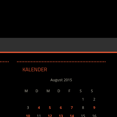
KALENDER
August 2015
M
D
M
D
F
S
S
1
2
3
4
5
6
7
8
9
10
11
12
13
14
15
16