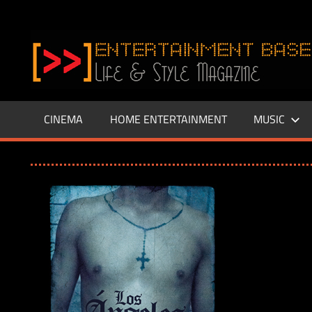
Zum
Inhalt
www.entertainment-
springen
Base.de
CINEMA
HOME ENTERTAINMENT
MUSIC