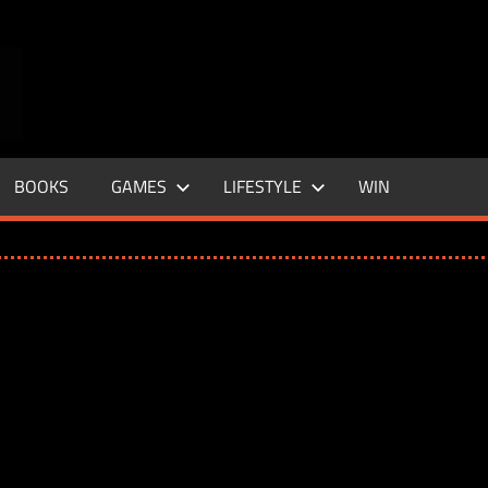
ENTERTAINMENT
BASE
–
BOOKS
GAMES
LIFESTYLE
WIN
LIFE
&
STYLE
MAGAZINE