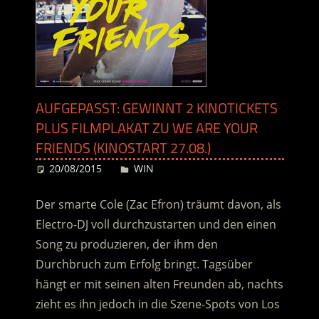
AUFGEPASST: GEWINNT 2 KINOTICKETS
PLUS FILMPLAKAT ZU WE ARE YOUR
FRIENDS (KINOSTART 27.08.)
20/08/2015
Desiree
WIN
Der smarte Cole (Zac Efron) träumt davon, als
Electro-DJ voll durchzustarten und den einen
Song zu produzieren, der ihm den
Durchbruch zum Erfolg bringt. Tagsüber
hängt er mit seinen alten Freunden ab, nachts
zieht es ihn jedoch in die Szene-Spots von Los