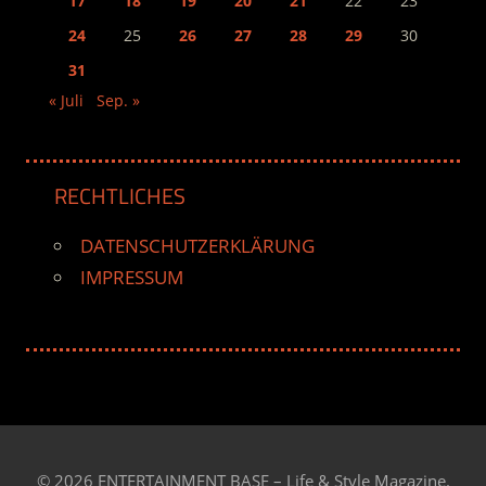
17
18
19
20
21
22
23
24
25
26
27
28
29
30
31
« Juli
Sep. »
RECHTLICHES
DATENSCHUTZERKLÄRUNG
IMPRESSUM
© 2026 ENTERTAINMENT BASE – Life & Style Magazine.