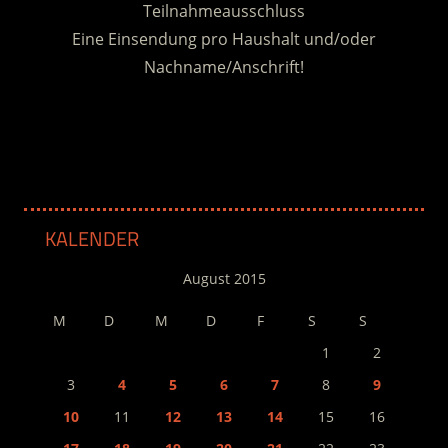
Teilnahmeausschluss
Eine Einsendung pro Haushalt und/oder
Nachname/Anschrift!
.
KALENDER
August 2015
M
D
M
D
F
S
S
1
2
3
4
5
6
7
8
9
10
11
12
13
14
15
16