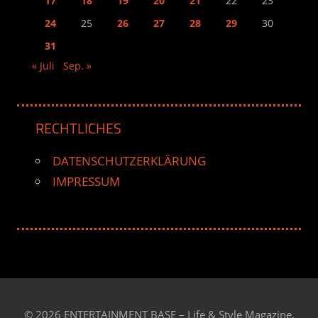
17
18
19
20
21
22
23
24
25
26
27
28
29
30
31
« Juli
Sep. »
RECHTLICHES
DATENSCHUTZERKLÄRUNG
IMPRESSUM
© 2026 ENTERTAINMENT BASE – Life & Style Magazine.