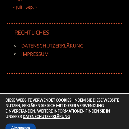
« Juli
Sep. »
RECHTLICHES
DATENSCHUTZERKLÄRUNG
IMPRESSUM
DIESE WEBSITE VERWENDET COOKIES. INDEM SIE DIESE WEBSITE
NUTZEN, ERKLÄREN SIE SICH MIT DIESER VERWENDUNG
© 2026 ENTERTAINMENT BASE – Life & Style Magazine.
EINVERSTANDEN. WEITERE INFORMATIONEN FINDEN SIE IN
All Rights Reserved. | Based on
WordPress-Theme:
UNSERER
DATENSCHUTZERKLÄRUNG
Tortuga von ThemeZee.
Akzeptieren