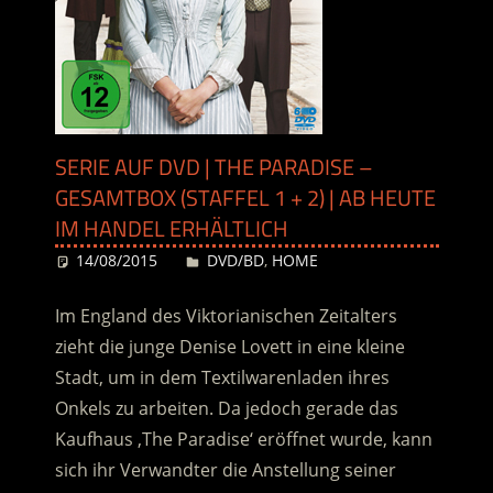
SERIE AUF DVD | THE PARADISE –
GESAMTBOX (STAFFEL 1 + 2) | AB HEUTE
IM HANDEL ERHÄLTLICH
14/08/2015
Desiree
DVD/BD
,
HOME
Im England des Viktorianischen Zeitalters
zieht die junge Denise Lovett in eine kleine
Stadt, um in dem Textilwarenladen ihres
Onkels zu arbeiten. Da jedoch gerade das
Kaufhaus ‚The Paradise‘ eröffnet wurde, kann
sich ihr Verwandter die Anstellung seiner