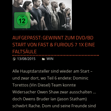
AUFGEPASST: GEWINNT ZUM DVD/BD
START VON FAST & FURIOUS 7 1X EINE
FALTSÄULE
13/08/2015
Desiree
WIN
Alle Hauptdarsteller sind wieder am Start –
und zwar dort, wo Teil 6 endete: Dominic
Torettos (Vin Diesel) Team konnte
Widersacher Owen Shaw zwar ausschalten …
doch Owens Bruder Ian (Jason Statham)
schwört Rache. Dom und seine Freunde sind