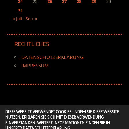
24
25
26
27
28
29
30
31
« Juli
Sep. »
RECHTLICHES
DATENSCHUTZERKLÄRUNG
IMPRESSUM
DIESE WEBSITE VERWENDET COOKIES. INDEM SIE DIESE WEBSITE
NUTZEN, ERKLÄREN SIE SICH MIT DIESER VERWENDUNG
© 2026 ENTERTAINMENT BASE – Life & Style Magazine.
EINVERSTANDEN. WEITERE INFORMATIONEN FINDEN SIE IN
All Rights Reserved. | Based on
WordPress-Theme:
UNSERER
DATENSCHUTZERKLÄRUNG