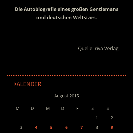
Die Autobiografie eines großen Gentlemans
und deutschen Weltstars.
.
Quelle: riva Verlag
KALENDER
August 2015
M
D
M
D
F
S
S
1
2
3
4
5
6
7
8
9