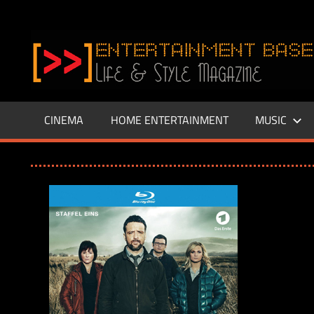
Zum
Inhalt
www.entertainment-
springen
Base.de
CINEMA
HOME ENTERTAINMENT
MUSIC