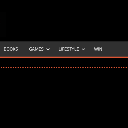
ENTERTAINMENT
BASE
–
BOOKS
GAMES
LIFESTYLE
WIN
LIFE
&
STYLE
MAGAZINE