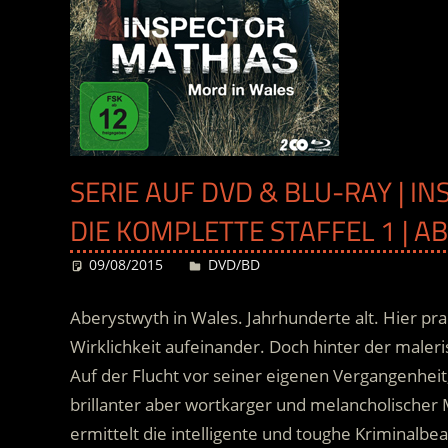
SERIE AUF DVD & BLU-RAY | I
DIE KOMPLETTE STAFFEL 1 | A
09/08/2015
Desiree
DVD/BD
Aberystwyth in Wales. Jahrhunderte alt. Hier pr
Wirklichkeit aufeinander. Doch hinter der male
Auf der Flucht vor seiner eigenen Vergangenheit,
brillanter aber wortkarger und melancholischer 
ermittelt die intelligente und toughe Kriminalb