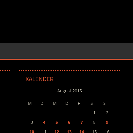
KALENDER
August 2015
M
D
M
D
F
S
S
1
2
3
4
5
6
7
8
9
10
11
12
13
14
15
16