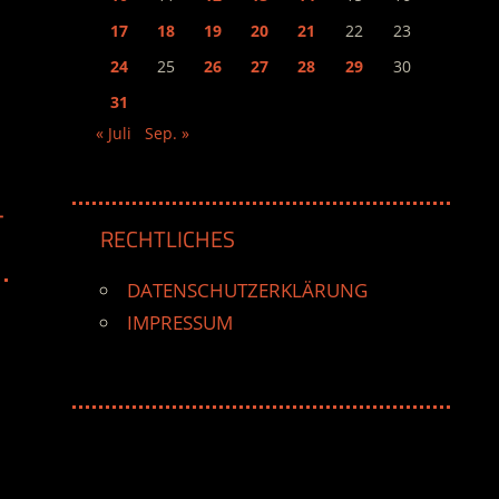
17
18
19
20
21
22
23
24
25
26
27
28
29
30
31
« Juli
Sep. »
–
RECHTLICHES
DATENSCHUTZERKLÄRUNG
IMPRESSUM