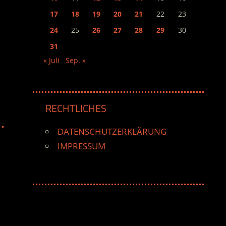
17
18
19
20
21
22
23
24
25
26
27
28
29
30
31
« Juli
Sep. »
M
RECHTLICHES
DATENSCHUTZERKLÄRUNG
IMPRESSUM