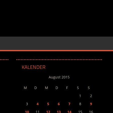
KALENDER
August 2015
M
D
M
D
F
S
S
1
2
3
4
5
6
7
8
9
10
11
12
13
14
15
16