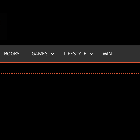
ENTERTAINMENT
BASE
–
BOOKS
GAMES
LIFESTYLE
WIN
LIFE
&
STYLE
MAGAZINE