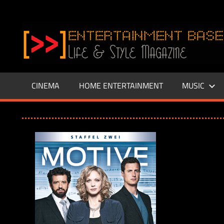
Zum
Inhalt
www.entertainment-
springen
Base.de
CINEMA
HOME ENTERTAINMENT
MUSIC