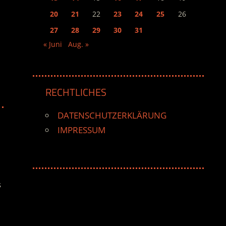
20
21
22
23
24
25
26
27
28
29
30
31
« Juni
Aug. »
RECHTLICHES
DATENSCHUTZERKLÄRUNG
IMPRESSUM
s