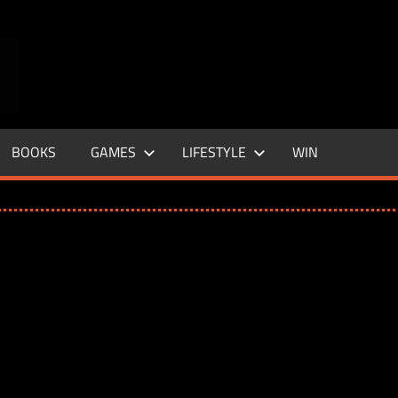
ENTERTAINMENT
BASE
–
BOOKS
GAMES
LIFESTYLE
WIN
LIFE
&
STYLE
MAGAZINE