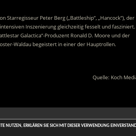
on Starregisseur Peter Berg („Battleship“, „Hancock“), der
ntensiven Inszenierung gleichzeitig fesselt und fasziniert.
tlestar Galactica“-Produzent Ronald D. Moore und der
oster-Waldau begeistert in einer der Hauptrollen.
Quelle: Koch Medi
 Rights Reserved. | Based on
WordPress-Theme: Tortuga von Th
SITE NUTZEN, ERKLÄREN SIE SICH MIT DIESER VERWENDUNG EINVERSTA