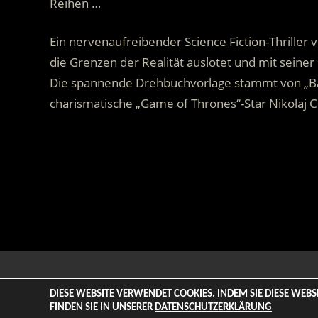
Reihen …
Ein nervenaufreibender Science Fiction-Thriller v
die Grenzen der Realität auslotet und mit seiner i
Die spannende Drehbuchvorlage stammt von „Bat
charismatische „Game of Thrones“-Star Nikolaj C
.
© 2026 ENTERTAINMENT BASE – Life & Style Magazine. All
DIESE WEBSITE VERWENDET COOKIES. INDEM SIE DIESE WEB
FINDEN SIE IN UNSERER
DATENSCHUTZERKLÄRUNG