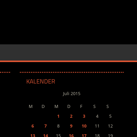
KALENDER
Juli 2015
M
D
M
D
F
S
S
1
2
3
4
5
6
7
8
9
10
11
12
13
14
15
16
17
18
19