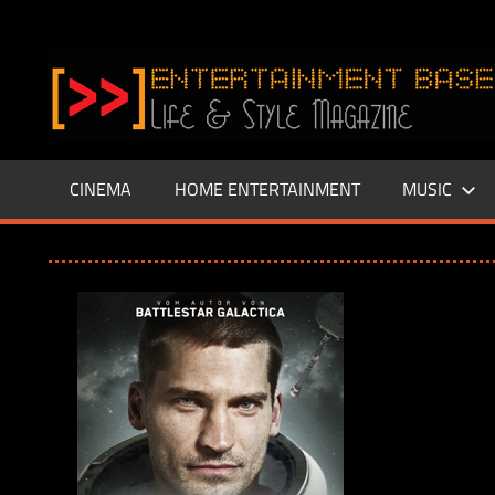
Zum
Inhalt
www.entertainment-
springen
Base.de
CINEMA
HOME ENTERTAINMENT
MUSIC