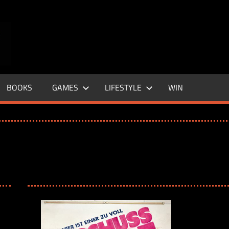
ENTERTAINMENT
BASE
–
BOOKS
GAMES
LIFESTYLE
WIN
LIFE
&
STYLE
MAGAZINE