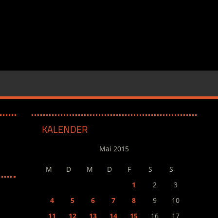
KALENDER
Mai 2015
M
D
M
D
F
S
S
1
2
3
4
5
6
7
8
9
10
11
12
13
14
15
16
17