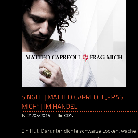
SINGLE | MATTEO CAPREOLI „FRAG
MICH“ | IM HANDEL
21/05/2015
Desiree
CD's
Ein Hut. Darunter dichte schwarze Locken, wache