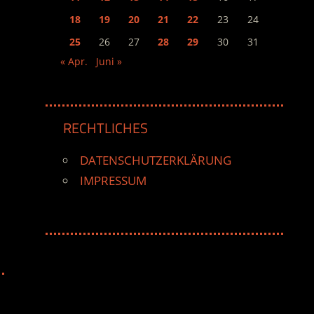
18
19
20
21
22
23
24
25
26
27
28
29
30
31
« Apr.
Juni »
RECHTLICHES
DATENSCHUTZERKLÄRUNG
IMPRESSUM