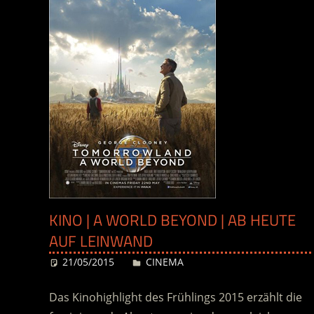
KINO | A WORLD BEYOND | AB HEUTE
AUF LEINWAND
21/05/2015
Desiree
CINEMA
Das Kinohighlight des Frühlings 2015 erzählt die