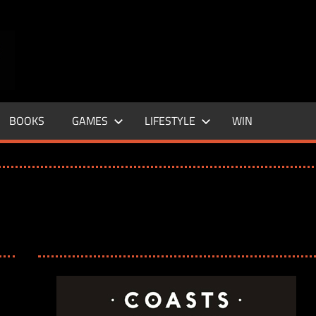
ENTERTAINMENT
BASE
–
BOOKS
GAMES
LIFESTYLE
WIN
LIFE
&
STYLE
MAGAZINE