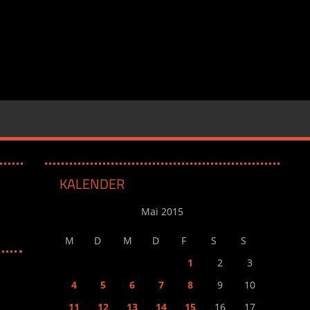
KALENDER
Mai 2015
M
D
M
D
F
S
S
1
2
3
4
5
6
7
8
9
10
11
12
13
14
15
16
17