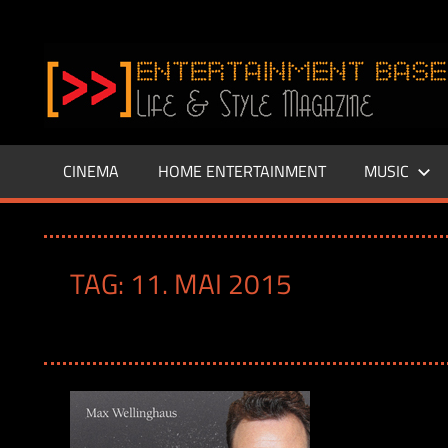
Zum
Inhalt
www.entertainment-
springen
Base.de
CINEMA
HOME ENTERTAINMENT
MUSIC
TAG:
11. MAI 2015