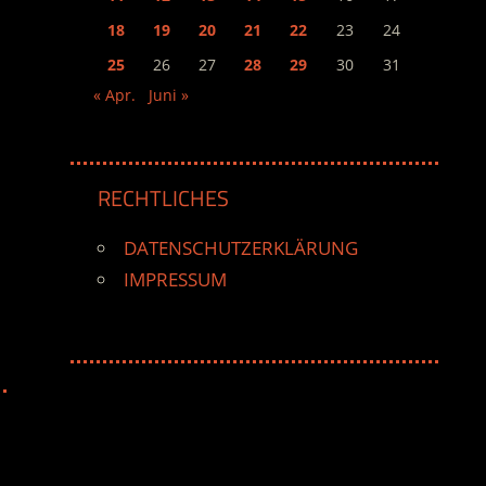
18
19
20
21
22
23
24
25
26
27
28
29
30
31
« Apr.
Juni »
RECHTLICHES
DATENSCHUTZERKLÄRUNG
IMPRESSUM