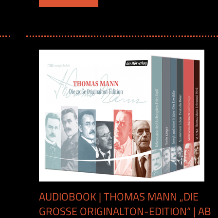
AUDIOBOOK | THOMAS MANN „DIE
GROSSE ORIGINALTON-EDITION“ | AB H