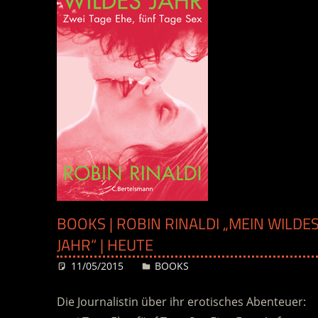
BOOKS | ROBIN RINALDI „MEIN WILDE
JAHR“ | HEUTE
11/05/2015
Desiree
BOOKS
Die Journalistin über ihr erotisches Abenteuer: