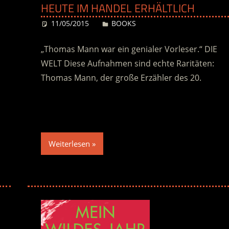
EUTE IM HANDEL ERHÄLTLICH
11/05/2015
Desiree
BOOKS
„Thomas Mann war ein genialer Vorleser.“ DIE
WELT Diese Aufnahmen sind echte Raritäten:
Thomas Mann, der große Erzähler des 20.
Weiterlesen