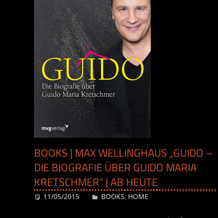
BOOKS | MAX WELLINGHAUS „GUIDO –
DIE BIOGRAFIE ÜBER GUIDO MARIA
KRETSCHMER“ | AB HEUTE
11/05/2015
Desiree
BOOKS
,
HOME