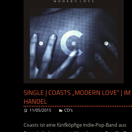
SINGLE | COASTS „MODERN LOVE“ | IM
HANDEL
11/05/2015
Desiree
CD's
Coasts ist eine fünfköpfige Indie-Pop-Band aus