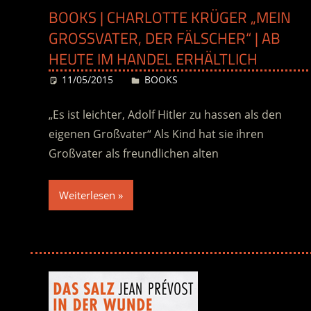
BOOKS | CHARLOTTE KRÜGER „MEIN
GROSSVATER, DER FÄLSCHER“ | AB H
EUTE IM HANDEL ERHÄLTLICH
11/05/2015
Desiree
BOOKS
„Es ist leichter, Adolf Hitler zu hassen als den
eigenen Großvater“ Als Kind hat sie ihren
Großvater als freundlichen alten
Weiterlesen