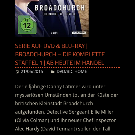
SERIE AUF DVD & BLU-RAY |
BROADCHURCH – DIE KOMPLETTE
STAFFEL 1 | AB HEUTE IM HANDEL
21/05/2015
Desiree
DVD/BD
,
HOME
Der elfjährige Danny Latimer wird unter
mysteriösen Umständen tot an der Küste der
britischen Kleinstadt Broadchurch
aufgefunden. Detective Sergeant Ellie Miller
(Olivia Colman) und ihr neuer Chef Inspector
Alec Hardy (David Tennant) sollen den Fall