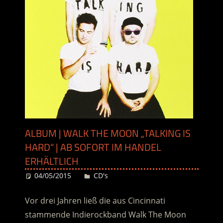
ALBUM | WALK THE MOON „TALKING IS
HARD“ | AB SOFORT IM HANDEL
ERHÄLTLICH
04/05/2015
Desiree
CD's
Vor drei Jahren ließ die aus Cincinnati
stammende Indierockband Walk The Moon