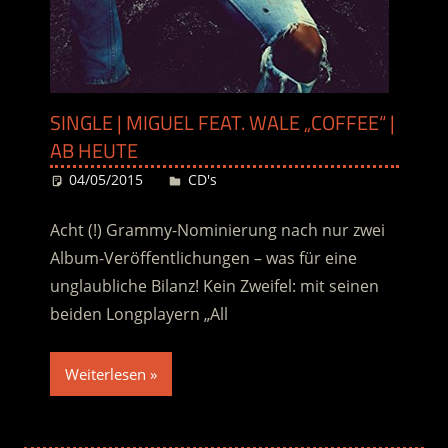
SINGLE | MIGUEL FEAT. WALE „COFFEE“ |
AB HEUTE
04/05/2015
Desiree
CD's
Acht (!) Grammy-Nominierung nach nur zwei
Album-Veröffentlichungen – was für eine
unglaubliche Bilanz! Kein Zweifel: mit seinen
beiden Longplayern „All
Weiterlesen