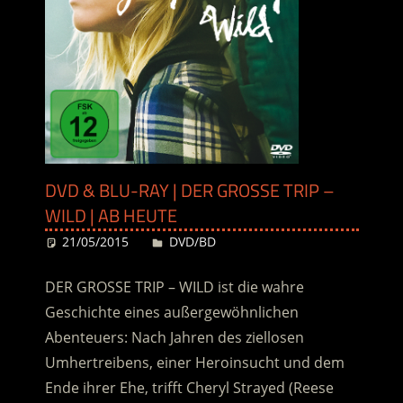
DVD & BLU-RAY | DER GROSSE TRIP – W
ILD | AB HEUTE
21/05/2015
Desiree
DVD/BD
DER GROSSE TRIP – WILD ist die wahre
Geschichte eines außergewöhnlichen
Abenteuers: Nach Jahren des ziellosen
Umhertreibens, einer Heroinsucht und dem
Ende ihrer Ehe, trifft Cheryl Strayed (Reese