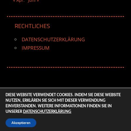
« Apr.
Juni »
RECHTLICHES
DATENSCHUTZERKLÄRUNG
IMPRESSUM
DIESE WEBSITE VERWENDET COOKIES. INDEM SIE DIESE WEBSITE
NUTZEN, ERKLÄREN SIE SICH MIT DIESER VERWENDUNG
© 2026 ENTERTAINMENT BASE – Life & Style Magazine.
EINVERSTANDEN. WEITERE INFORMATIONEN FINDEN SIE IN
All Rights Reserved. | Based on
WordPress-Theme:
UNSERER
DATENSCHUTZERKLÄRUNG
Tortuga von ThemeZee.
Akzeptieren