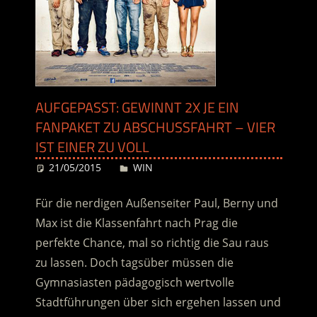
AUFGEPASST: GEWINNT 2X JE EIN
FANPAKET ZU ABSCHUSSFAHRT – VIER
IST EINER ZU VOLL
21/05/2015
Desiree
WIN
Für die nerdigen Außenseiter Paul, Berny und
Max ist die Klassenfahrt nach Prag die
perfekte Chance, mal so richtig die Sau raus
zu lassen. Doch tagsüber müssen die
Gymnasiasten pädagogisch wertvolle
Stadtführungen über sich ergehen lassen und