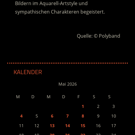
Bildern im Aquarell-Artstyle und
sympathischen Charakteren begeistert.
.
Quelle: © Polyband
KALENDER
Mai 2026
M
D
M
D
F
S
S
1
2
3
4
5
6
7
8
9
10
11
12
13
14
15
16
17