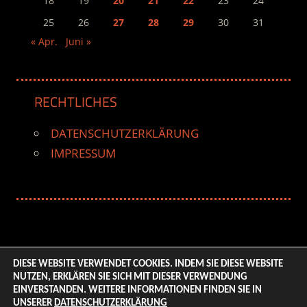
18
19
20
21
22
23
24
25
26
27
28
29
30
31
« Apr.
Juni »
RECHTLICHES
DATENSCHUTZERKLÄRUNG
IMPRESSUM
DIESE WEBSITE VERWENDET COOKIES. INDEM SIE DIESE WEBSITE
NUTZEN, ERKLÄREN SIE SICH MIT DIESER VERWENDUNG
© 2026 ENTERTAINMENT BASE – Life & Style Magazine.
EINVERSTANDEN. WEITERE INFORMATIONEN FINDEN SIE IN
All Rights Reserved. | Based on
WordPress-Theme:
UNSERER
DATENSCHUTZERKLÄRUNG