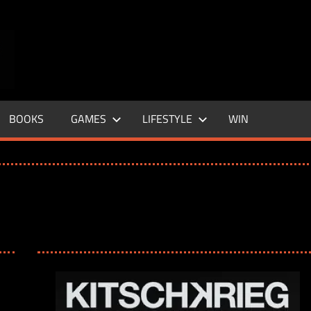
ENTERTAINMENT
BASE
–
BOOKS
GAMES
LIFESTYLE
WIN
LIFE
&
STYLE
MAGAZINE