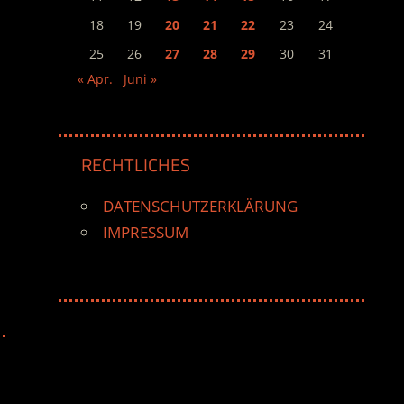
18
19
20
21
22
23
24
25
26
27
28
29
30
31
« Apr.
Juni »
RECHTLICHES
DATENSCHUTZERKLÄRUNG
IMPRESSUM