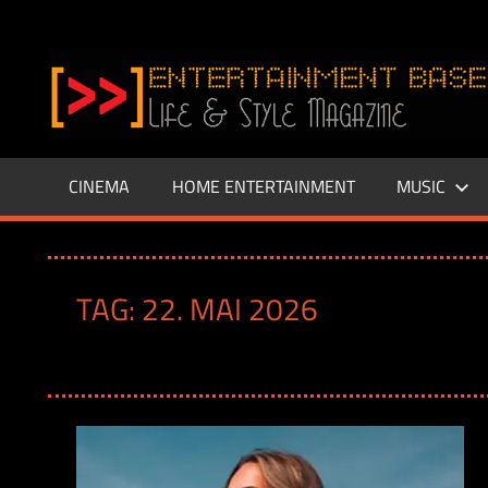
Zum
Inhalt
www.entertainment-
springen
Base.de
CINEMA
HOME ENTERTAINMENT
MUSIC
TAG:
22. MAI 2026