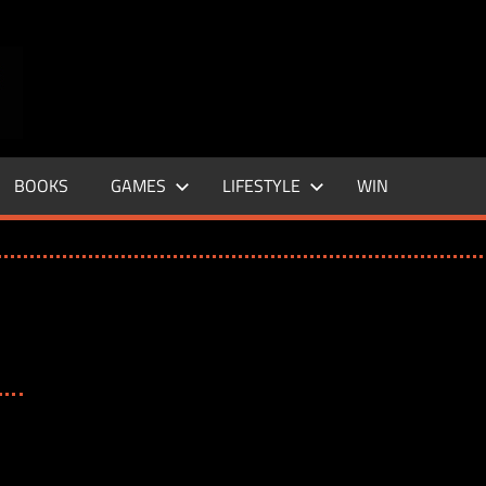
ENTERTAINMENT
BASE
–
BOOKS
GAMES
LIFESTYLE
WIN
LIFE
&
STYLE
MAGAZINE