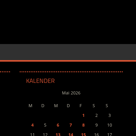
KALENDER
Mai 2026
M
D
M
D
F
S
S
1
2
3
4
5
6
7
8
9
10
11
12
13
14
15
16
17