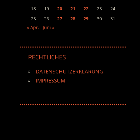
18
19
20
21
22
23
24
25
26
27
28
29
30
31
« Apr.
Juni »
RECHTLICHES
DATENSCHUTZERKLÄRUNG
IMPRESSUM