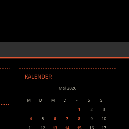
KALENDER
Mai 2026
M
D
M
D
F
S
S
1
2
3
4
5
6
7
8
9
10
11
12
13
14
15
16
17