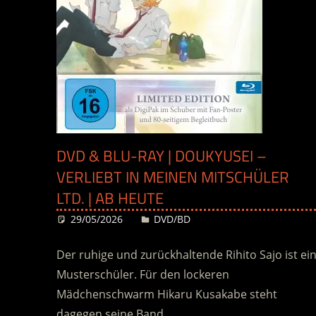
DVD & BLU-RAY | DOUKYUSEI –
VERLIEBT IN MEINEN MITSCHÜLER
LTD. | AB HEUTE
29/05/2026
Desiree
DVD/BD
Der ruhige und zurückhaltende Rihito Sajo ist ei
Musterschüler. Für den lockeren
Mädchenschwarm Hikaru Kusakabe steht
dagegen seine Band