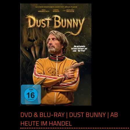
DVD & BLU-RAY | DUST BUNNY | AB
HEUTE IM HANDEL