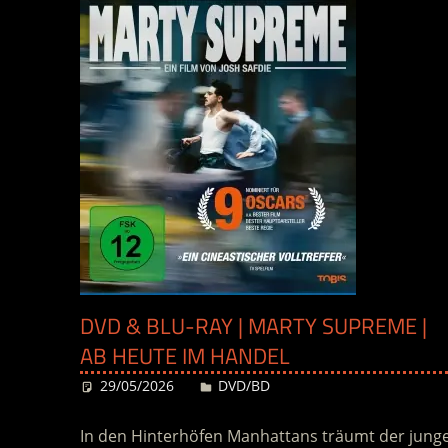
DVD & BLU-RAY | MARTY SUPREME |
AB HEUTE IM HANDEL
29/05/2026
Desiree
DVD/BD
In den Hinterhöfen Manhattans träumt der jung