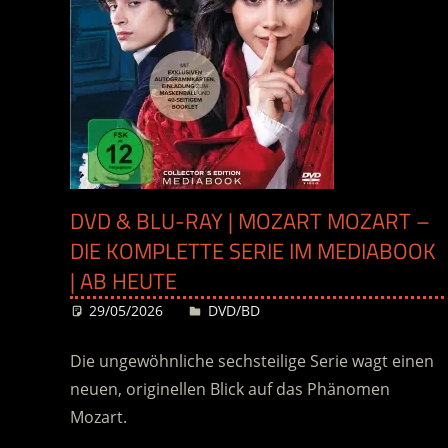
DVD & BLU-RAY | MOZART MOZART –
DIE KOMPLETTE SERIE IM MEDIABOOK
| AB HEUTE
29/05/2026
Desiree
DVD/BD
Die ungewöhnliche sechsteilige Serie wagt einen
neuen, originellen Blick auf das Phänomen
Mozart.