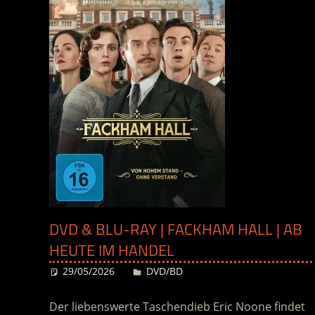
DVD & BLU-RAY | FACKHAM HALL | AB
HEUTE IM HANDEL
29/05/2026
Desiree
DVD/BD
Der liebenswerte Taschendieb Eric Noone findet