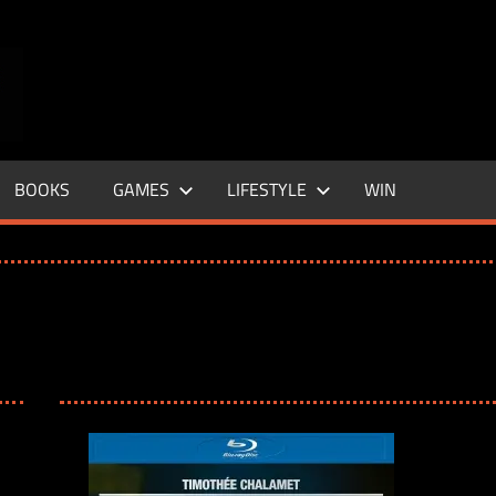
ENTERTAINMENT
BASE
–
BOOKS
GAMES
LIFESTYLE
WIN
LIFE
&
STYLE
MAGAZINE