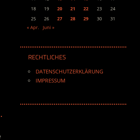
18
19
20
21
22
23
24
25
26
27
28
29
30
31
« Apr.
Juni »
RECHTLICHES
DATENSCHUTZERKLÄRUNG
IMPRESSUM
e