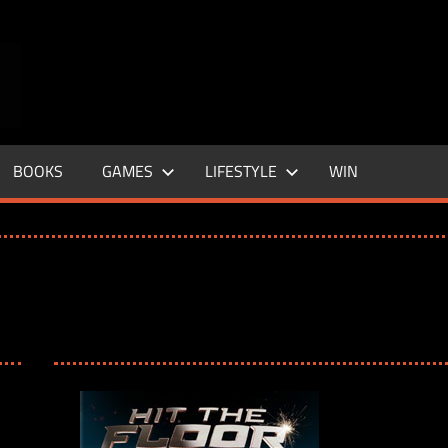
ENTERTAINMENT
BASE
–
BOOKS
GAMES
LIFESTYLE
WIN
LIFE
&
STYLE
MAGAZINE