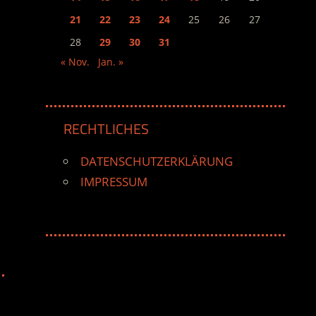
21
22
23
24
25
26
27
28
29
30
31
« Nov.
Jan. »
RECHTLICHES
DATENSCHUTZERKLÄRUNG
IMPRESSUM