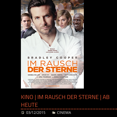
KINO | IM RAUSCH DER STERNE | AB
HEUTE
03/12/2015
Desiree
CINEMA