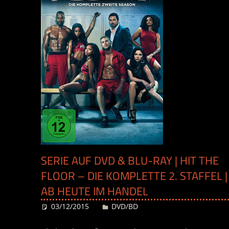
SERIE AUF DVD & BLU-RAY | HIT THE
FLOOR – DIE KOMPLETTE 2. STAFFEL |
AB HEUTE IM HANDEL
03/12/2015
Desiree
DVD/BD