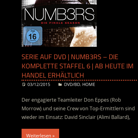
SERIE AUF DVD | NUMB3RS – DIE
KOMPLETTE STAFFEL 6 | AB HEUTE IM
HANDEL ERHÄLTLICH
03/12/2015
Desiree
DVD/BD
,
HOME
Der engagierte Teamleiter Don Eppes (Rob
Morrow) und seine Crew von Top-Ermittlern sind
wieder im Einsatz: David Sinclair (Alimi Ballard),
Weiterlesen