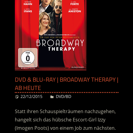
DVD & BLU-RAY | BROADWAY THERAPY |
AB HEUTE
22/12/2015
Desiree
DVD/BD
Statt ihren Schauspielträumen nachzugehen,
hangelt sich das hübsche Escort-Girl Izzy
(Imogen Poots) von einem Job zum nächsten.