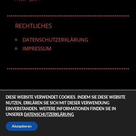
RECHTLICHES
DATENSCHUTZERKLÄRUNG
IMPRESSUM
DIESE WEBSITE VERWENDET COOKIES. INDEM SIE DIESE WEBSITE
NUTZEN, ERKLÄREN SIE SICH MIT DIESER VERWENDUNG
© 2026 ENTERTAINMENT BASE – Life & Style Magazine.
EINVERSTANDEN. WEITERE INFORMATIONEN FINDEN SIE IN
All Rights Reserved. | Based on
WordPress-Theme:
UNSERER
DATENSCHUTZERKLÄRUNG
Tortuga von ThemeZee.
Akzeptieren