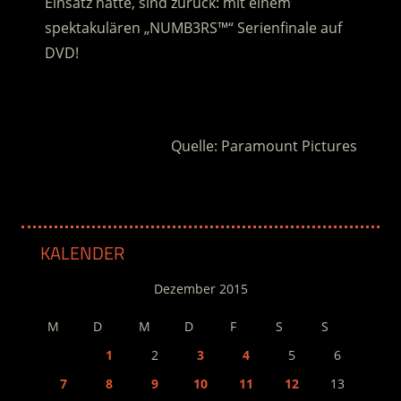
Einsatz hatte, sind zurück: mit einem
spektakulären „NUMB3RS™“ Serienfinale auf
DVD!
.
Quelle: Paramount Pictures
KALENDER
Dezember 2015
M
D
M
D
F
S
S
1
2
3
4
5
6
7
8
9
10
11
12
13