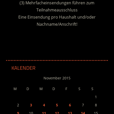
(3) Mehrfacheinsendungen führen zum
Teilnahmeausschluss
Eine Einsendung pro Haushalt und/oder
Nachname/Anschrift!
.
KALENDER
November 2015
M
D
M
D
F
S
S
1
2
3
4
5
6
7
8
9
10
11
12
13
14
15