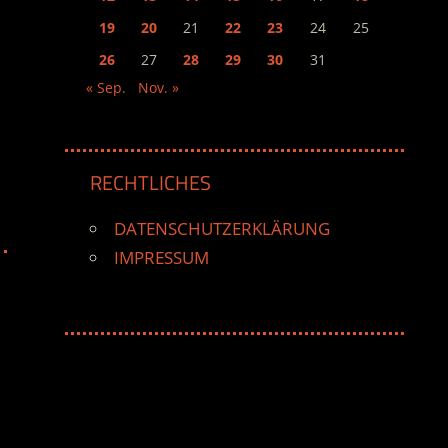
19
20
21
22
23
24
25
26
27
28
29
30
31
« Sep.
Nov. »
RECHTLICHES
DATENSCHUTZERKLÄRUNG
IMPRESSUM