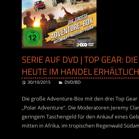
SERIE AUF DVD | TOP GEAR: DI
EUTE IM HANDEL ERHÄLTLICH
30/10/2015
Desiree
DVD/BD
Die große Adventure-Box mit den drei Top Gear 
„Polar Adventure“. Die Moderatoren Jeremy Cl
geringem Taschengeld für den Ankauf eines Ge
mitten in Afrika, im tropischen Regenwald Südame