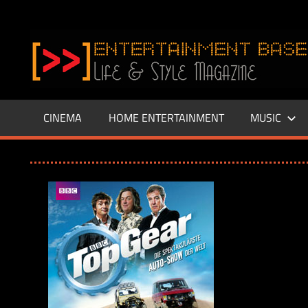
Zum
Inhalt
www.entertainment-
springen
Base.de
CINEMA
HOME ENTERTAINMENT
MUSIC