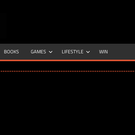
ENTERTAINMENT
BASE
–
BOOKS
GAMES
LIFESTYLE
WIN
LIFE
&
STYLE
MAGAZINE