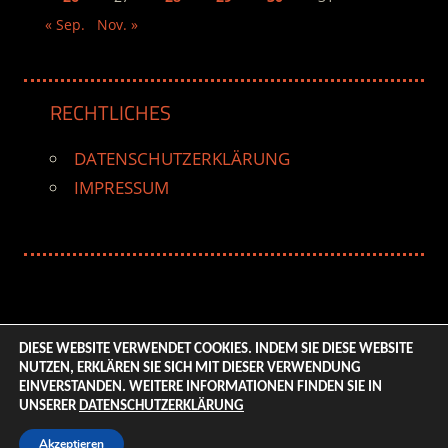
« Sep.
Nov. »
RECHTLICHES
DATENSCHUTZERKLÄRUNG
IMPRESSUM
DIESE WEBSITE VERWENDET COOKIES. INDEM SIE DIESE WEBSITE
NUTZEN, ERKLÄREN SIE SICH MIT DIESER VERWENDUNG
© 2026 ENTERTAINMENT BASE – Life & Style Magazine.
EINVERSTANDEN. WEITERE INFORMATIONEN FINDEN SIE IN
All Rights Reserved. | Based on
WordPress-Theme:
UNSERER
DATENSCHUTZERKLÄRUNG
Tortuga von ThemeZee.
Akzeptieren