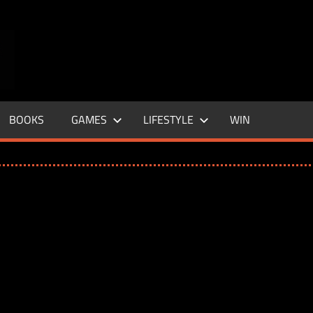
ENTERTAINMENT
BASE
–
BOOKS
GAMES
LIFESTYLE
WIN
LIFE
&
STYLE
MAGAZINE