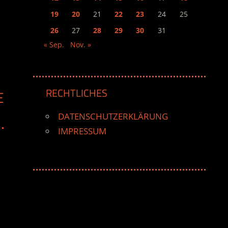
19
20
21
22
23
24
25
26
27
28
29
30
31
« Sep.
Nov. »
RECHTLICHES
E
DATENSCHUTZERKLÄRUNG
IMPRESSUM