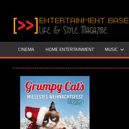
Zum
Inhalt
www.entertainment-
springen
Base.de
CINEMA
HOME ENTERTAINMENT
MUSIC