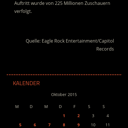
Auftritt wurde von 225 Millionen Zuschauern
verfolgt.
.
Quelle: Eagle Rock Entertainment/Capitol
Records
KALENDER
Oktober 2015
M
D
M
D
F
S
S
1
2
3
4
5
6
7
8
9
10
11