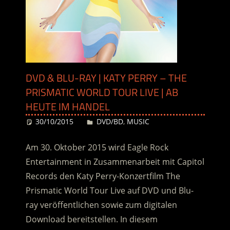
DVD & BLU-RAY | KATY PERRY – THE
PRISMATIC WORLD TOUR LIVE | AB
HEUTE IM HANDEL
30/10/2015
Desiree
DVD/BD
,
MUSIC
Am 30. Oktober 2015 wird Eagle Rock
Entertainment in Zusammenarbeit mit Capitol
Records den Katy Perry-Konzertfilm The
Prismatic World Tour Live auf DVD und Blu-
ray veröffentlichen sowie zum digitalen
Download bereitstellen. In diesem