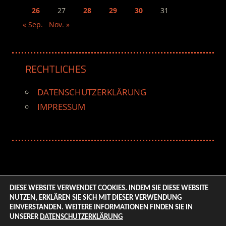
26
27
28
29
30
31
« Sep.
Nov. »
RECHTLICHES
DATENSCHUTZERKLÄRUNG
IMPRESSUM
DIESE WEBSITE VERWENDET COOKIES. INDEM SIE DIESE WEBSITE
NUTZEN, ERKLÄREN SIE SICH MIT DIESER VERWENDUNG
© 2026 ENTERTAINMENT BASE – Life & Style Magazine.
EINVERSTANDEN. WEITERE INFORMATIONEN FINDEN SIE IN
All Rights Reserved. | Based on
WordPress-Theme:
UNSERER
DATENSCHUTZERKLÄRUNG