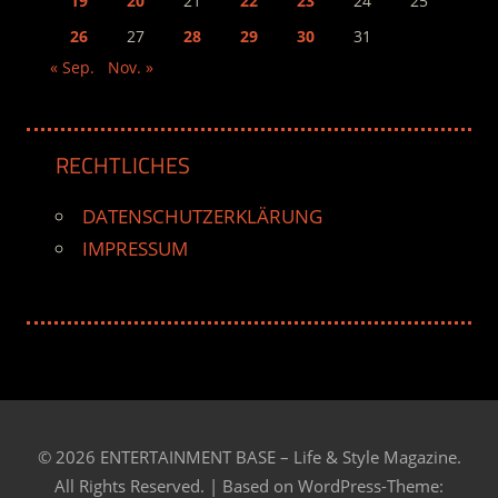
19
20
21
22
23
24
25
26
27
28
29
30
31
« Sep.
Nov. »
RECHTLICHES
DATENSCHUTZERKLÄRUNG
IMPRESSUM
© 2026 ENTERTAINMENT BASE – Life & Style Magazine.
All Rights Reserved. | Based on
WordPress-Theme: