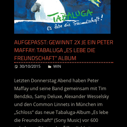
AUFGEPASST: GEWINNT 2X JE EIN PETER
MAFFAY: TABALUGA „ES LEBE DIE
FREUNDSCHAFT“ ALBUM
30/10/2015
Desiree
WIN
Letzten Donnerstag Abend haben Peter
Maffay und seine Band gemeinsam mit Tim
Bendzko, Samy Deluxe, Alexander Wesselsky
und den Common Linnets in München im
„Schloss“ das neue Tabaluga-Album „Es lebe
die Freundschaft!“ (Sony Music) vor 600