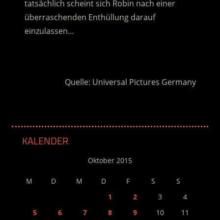
tatsächlich scheint sich Robin nach einer
überraschenden Enthüllung darauf
einzulassen…
.
Quelle: Universal Pictures Germany
KALENDER
Oktober 2015
M
D
M
D
F
S
S
1
2
3
4
5
6
7
8
9
10
11