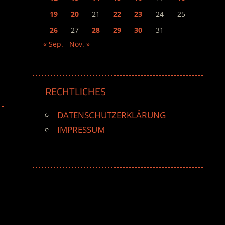
19
20
21
22
23
24
25
26
27
28
29
30
31
« Sep.
Nov. »
RECHTLICHES
DATENSCHUTZERKLÄRUNG
IMPRESSUM