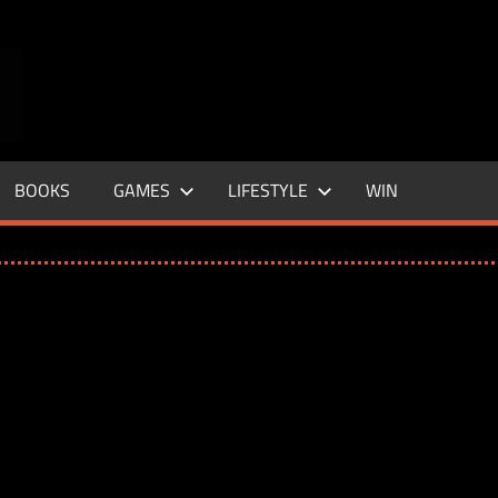
ENTERTAINMENT
BASE
–
BOOKS
GAMES
LIFESTYLE
WIN
LIFE
&
STYLE
MAGAZINE