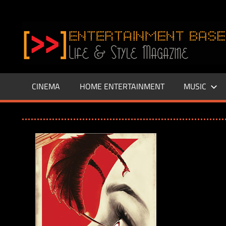
Zum
Inhalt
www.entertainment-
springen
Base.de
CINEMA
HOME ENTERTAINMENT
MUSIC