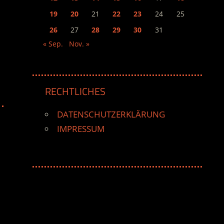
19
20
21
22
23
24
25
26
27
28
29
30
31
« Sep.
Nov. »
RECHTLICHES
DATENSCHUTZERKLÄRUNG
IMPRESSUM