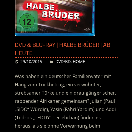
DVD & BLU-RAY | HALBE BRÜDER | AB
HEUTE
29/10/2015
Desiree
DVD/BD
,
HOME
Was haben ein deutscher Familienvater mit
Hang zum Trickbetrug, ein verwöhnter,
strebsamer Türke und ein draufgängerischer,
rappender Afrikaner gemeinsam? Julian (Paul
„SIDO“ Würdig), Yasin (Fahri Yardim) und Addi
(Tedros „TEDDY“ Teclebrhan) finden es
heraus, als sie ohne Vorwarnung beim