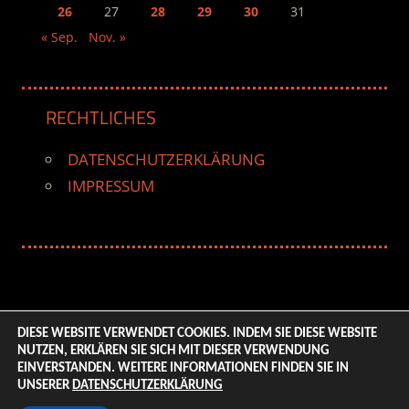
26
27
28
29
30
31
« Sep.
Nov. »
RECHTLICHES
DATENSCHUTZERKLÄRUNG
IMPRESSUM
DIESE WEBSITE VERWENDET COOKIES. INDEM SIE DIESE WEBSITE
NUTZEN, ERKLÄREN SIE SICH MIT DIESER VERWENDUNG
© 2026 ENTERTAINMENT BASE – Life & Style Magazine.
EINVERSTANDEN. WEITERE INFORMATIONEN FINDEN SIE IN
All Rights Reserved. | Based on
WordPress-Theme:
UNSERER
DATENSCHUTZERKLÄRUNG
Tortuga von ThemeZee.