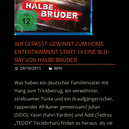
AUFGEPASST: GEWINNT ZUM HOME
ENTERTAINMENT START 1X EINE BLU-
RAY VON HALBE BRÜDER
29/10/2015
Desiree
WIN
Was haben ein deutscher Familienvater mit
Hang zum Trickbetrug, ein verwöhnter,
strebsamer Türke und ein draufgängerischer,
rappender Afrikaner gemeinsam? Julian
(SIDO), Yasin (Fahri Yardim) und Addi (Tedros
„TEDDY“ Teclebrhan) finden es heraus, als sie